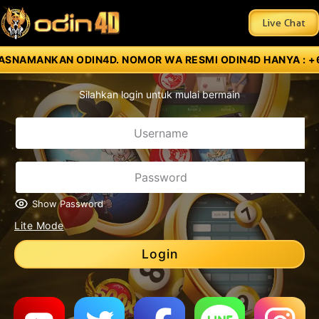
Live Chat
NAMANKAN ODIN4D. NOMOR WA RESMI ODIN4D HANYA : +62 8
Silahkan login untuk mulai bermain
Show Password
Lite Mode
Login